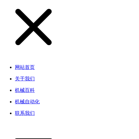
网站首页
关于我们
机械百科
机械自动化
联系我们