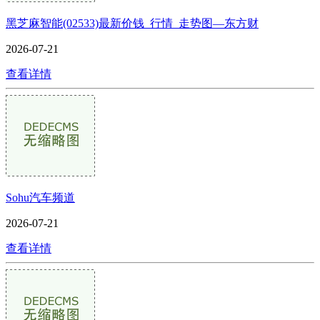
黑芝麻智能(02533)最新价钱_行情_走势图—东方财
2026-07-21
查看详情
Sohu汽车频道
2026-07-21
查看详情