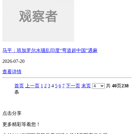
马平：班加罗尔水骚乱印度“弯道超中国”遇麻
2026-07-20
查看详情
首页
上一页
1
2
3
4
5
6
7
下一页
末页
共
40
页
238
条
点击分享
更多精彩等着您！