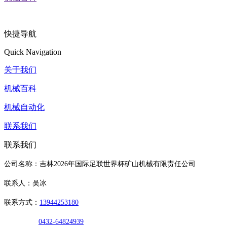
快捷导航
Quick Navigation
关于我们
机械百科
机械自动化
联系我们
联系我们
公司名称：吉林2026年国际足联世界杯矿山机械有限责任公司
联系人：吴冰
联系方式：
13944253180
0432-64824939