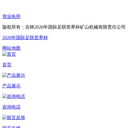
营业执照
版权所有：吉林2026年国际足联世界杯矿山机械有限责任公司
2026年国际足联世界杯
网站地图
首页
产品展示
咨询电话