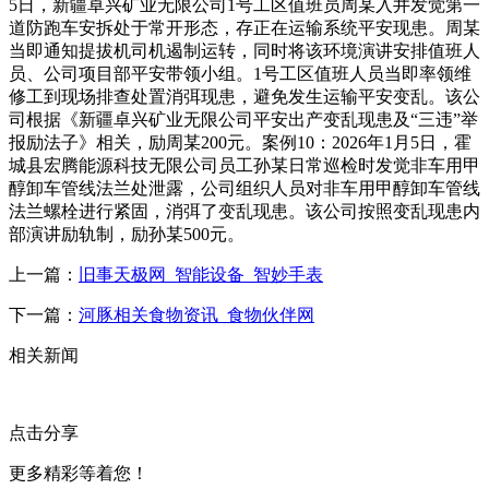
5日，新疆卓兴矿业无限公司1号工区值班员周某入井发觉第一
道防跑车安拆处于常开形态，存正在运输系统平安现患。周某
当即通知提拔机司机遏制运转，同时将该环境演讲安排值班人
员、公司项目部平安带领小组。1号工区值班人员当即率领维
修工到现场排查处置消弭现患，避免发生运输平安变乱。该公
司根据《新疆卓兴矿业无限公司平安出产变乱现患及“三违”举
报励法子》相关，励周某200元。案例10：2026年1月5日，霍
城县宏腾能源科技无限公司员工孙某日常巡检时发觉非车用甲
醇卸车管线法兰处泄露，公司组织人员对非车用甲醇卸车管线
法兰螺栓进行紧固，消弭了变乱现患。该公司按照变乱现患内
部演讲励轨制，励孙某500元。
上一篇：
旧事天极网_智能设备_智妙手表
下一篇：
河豚相关食物资讯_食物伙伴网
相关新闻
点击分享
更多精彩等着您！