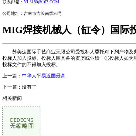
联系邮箱：
YL3180@163.COM
公司地址：吉林市吉长南线98号
MIG焊接机械人（缸令）国际
苏美达国际手艺商业无限公司受投标人委托对下列产物及办事进
投标人加入投标。投标人应具备的资历或业绩！①投标人如为境
投标文件的不得加入投标。
上一篇：
中华人平易近国最高
下一篇：没有了
相关新闻