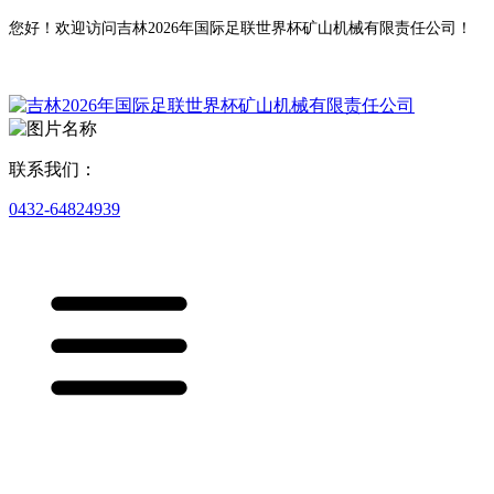
您好！欢迎访问吉林2026年国际足联世界杯矿山机械有限责任公司！
联系我们：
0432-64824939