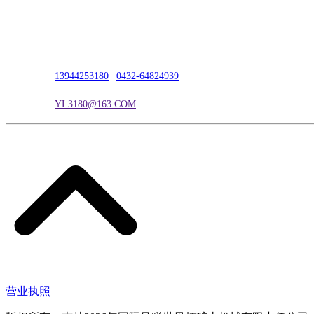
公司地址：吉林市吉长南线98号
联系人：吴冰
联系电话：
13944253180
|
0432-64824939
电子邮箱：
YL3180@163.COM
营业执照