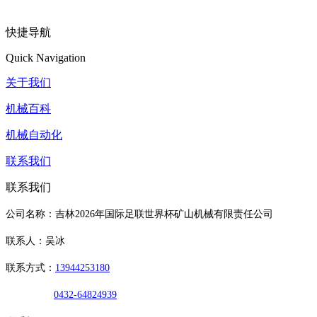
快捷导航
Quick Navigation
关于我们
机械百科
机械自动化
联系我们
联系我们
公司名称：吉林2026年国际足联世界杯矿山机械有限责任公司
联系人：吴冰
联系方式：
13944253180
0432-64824939