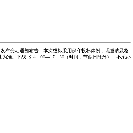
标网发布变动通知布告。本次投标采用保守投标体例，现邀请及格
。下战书14：00—17：30（时间，节假日除外），不采办