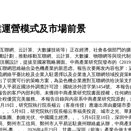
機行業運營模式及市場前景
互聯網、云計算、大數據技術等）正在經濟、社會各個部門的擴
行動計劃，推動移動互聯網、云計算、大數據、物聯網等與現代
頂層設計，提拔至國家戰略層面。中商產業研究院發布的《2019-
互聯網思維融合染色機產業的新思虑。報告次要阐发內容包罗：
流網絡平臺比較及企業入駐選擇以及企業進入互聯網領域投資策
出了切實可行的策略方案，為染色機企業應對互聯網供给決策支
人平易近國涉外調查許可證：國統涉外證字第1454號。 本報
報告的客戶內部利用。未獲得中商產業研究院書面授權，任何網
程優質完美服務。 本報告目錄與內容系中商產業研究院原創，
5月19日，研究院執行院長楊云（客座传授）應邀出席由慶陽市委組
。。5月9日，研究院執行院長楊云率福美投資、城市之光、華
集團、創維光伏、中國國土經濟。。。5月6日至10日，深圳
局、鄭州市工信局、鄭州市人平易近駐廣州聯絡處从辦，中商產業
鄭州-粵。。。2026年4月23日，甘肅—深圳（前海）產業合