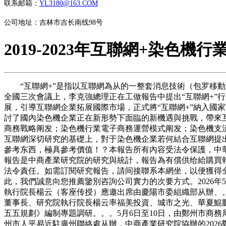
联系邮箱：
YL3180@163.COM
公司地址：吉林市吉长南线98号
2019-2023年互聯網+染色
“互聯網+”是指以互聯網為从的一整套消息技術（包罗移動
全國三次會議上，李克強總理正在工做報告中提出“互聯網+”
展，引導互聯網企業拓展國際市場，正式將“互聯網+”納入國家
討了國內染色機企業正在新形勢下面臨的新機遇與挑戰，帶來
商務戰略阐发；染色機行業電子商務運營模式阐发；染色機支
互聯網深切研究的基礎上，對于染色機企業若何結合互聯網提
參考东西，極具參考價值！？本報告所有內容受法令保護，中華
報告是中商產業研究院的研究與統計，報告為有償供给給購買
法令責任。如需訂閱研究報告，請间接聯系本網坐，以便獲得全
此，我們誠意向您推薦鑒別咨詢公司實力的次要方式。2026年
執行院長楊云（客座传授）應邀出席由慶陽市委組織部从辦、。
董事長、研究院執行院長楊云率福美投資、城市之光、華夏鯤鵬
五五規劃》編制專題調研。。。5月6日至10日，由鄭州市商務
州市人平易近駐廣州聯絡處从辦，中商產業研究院協辦的2026