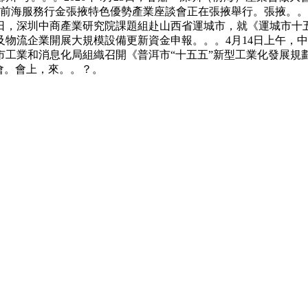
大會暨前海服務行金張掖特色優勢產業座談會正在張掖舉行。張掖
，深圳中商產業研究院課題組赴山西省運城市，就《運城市十五
物流企業開展大規模設備更新資金申報。。。4月14日上午，
洱市工業和消息化局組織召開《普洱市“十五五”新型工業化發展規劃
會。會上，來。。？。