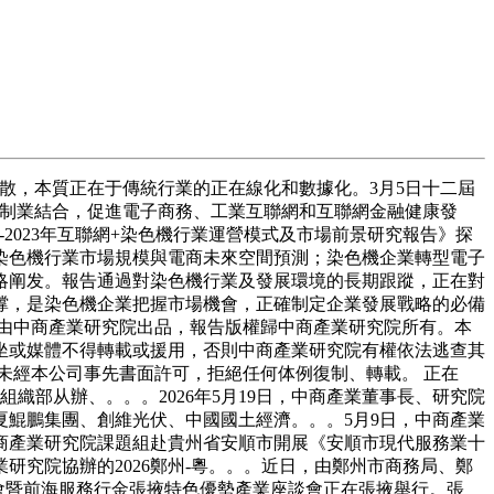
散，本質正在于傳統行業的正在線化和數據化。3月5日十二屆
制制業結合，促進電子商務、工業互聯網和互聯網金融健康發
2023年互聯網+染色機行業運營模式及市場前景研究報告》探
染色機行業市場規模與電商未來空間預測；染色機企業轉型電子
略阐发。報告通過對染色機行業及發展環境的長期跟蹤，正在對
撑，是染色機企業把握市場機會，正確制定企業發展戰略的必備
告由中商產業研究院出品，報告版權歸中商產業研究院所有。本
坐或媒體不得轉載或援用，否則中商產業研究院有權依法逃查其
未經本公司事先書面許可，拒絕任何体例復制、轉載。 正在
織部从辦、。。。2026年5月19日，中商產業董事長、研究院
夏鯤鵬集團、創維光伏、中國國土經濟。。。5月9日，中商產業
中商產業研究院課題組赴貴州省安順市開展《安順市現代服務業十
研究院協辦的2026鄭州-粵。。。近日，由鄭州市商務局、鄭
做大會暨前海服務行金張掖特色優勢產業座談會正在張掖舉行。張